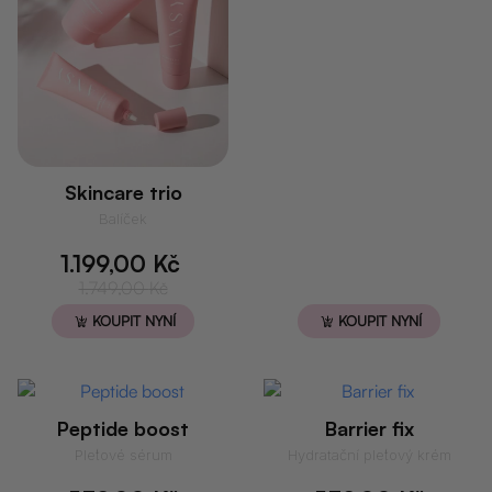
Skincare trio
Balíček
1.199,00
Kč
Původní
Aktuální
1.749,00
Kč
cena
cena
KOUPIT NYNÍ
KOUPIT NYNÍ
byla:
je:
1.749,00 Kč.
1.199,00 Kč.
Peptide boost
Barrier fix
Pleťové sérum
Hydratační pleťový krém