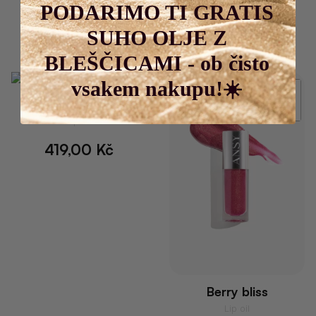
419,00
Kč
419,00
Kč
PODARIMO TI GRATIS
Koupit Nyní
SUHO OLJE Z
KOUPIT NYNÍ
BLEŠČICAMI - ob čisto
vsakem nakupu!☀️
Rustic crush
Lip oil
419,00
Kč
Berry bliss
Lip oil