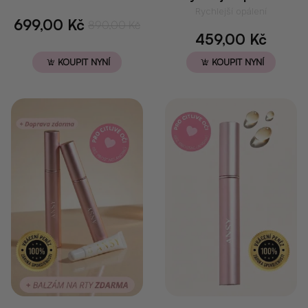
Rychlejší opálení
699,00
Kč
890,00
Kč
Původní
Aktuální
459,00
Kč
cena
cena
KOUPIT NYNÍ
KOUPIT NYNÍ
byla:
je:
890,00 Kč.
699,00 Kč.