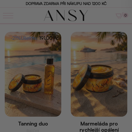
DOPRAVA ZDARMA PŘI NÁKUPU NAD 1200 KČ
0
-21%
Ušetříte:
191,00
Kč
Tanning duo
Marmeláda pro
rychlejší opálení
Balíček