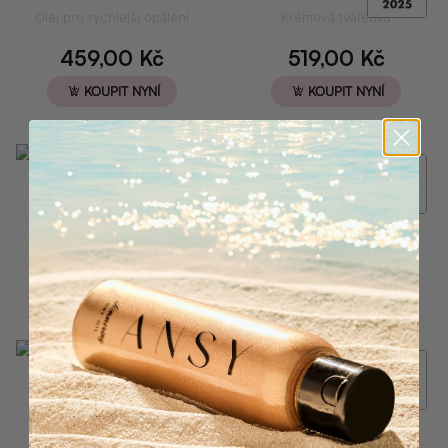
Olej pro rychlejší opálení
Krémová tvářenka
459,00
Kč
519,00
Kč
KOUPIT NYNÍ
KOUPIT NYNÍ
Light bronzer
Medium bronzer
Krémový bronzer
Krémový bronzer
519,00
Kč
519,00
Kč
KOUPIT NYNÍ
KOUPIT NYNÍ
Nude elegance
Mystic glow
Lip oil
Lip oil