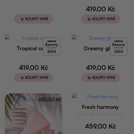
419,00
Kč
KOUPIT NYNÍ
KOUPIT NYNÍ
Tropical coral
Dreamy glow
Lip oil
Lip oil
419,00
Kč
419,00
Kč
KOUPIT NYNÍ
KOUPIT NYNÍ
-31%
Ušetříte:
550,00
Kč
Fresh harmony
Čisticí gel na obličej a oči
459,00
Kč